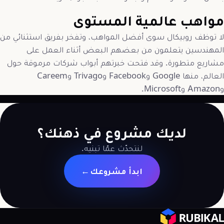
مواهب عالمية المستوى
لا توظف روبيكال سوى أفضل المواهب، وتفخر بفريق استثنائي من
المهندسين يتعلمون من بعضهم البعض أثناء العمل على
مشاريع متطورة. وقد فتحت خبرتهم أبواب شركات مرموقة حول
العالم، منها Google وFacebook وTrivago وCareem
وAmazon وMicrosoft.
لديك مشروع في ذهنك؟
لنتحدّث عمّا تبنيه.
ابدأ مشروعك
→