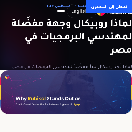
كل المقالات →
تخطى إلى المحتوى
ثقافتنا · ١ أغسطس ٢٠٢٣
English
لماذا
روبيكال
وجهة
مفضّلة
لمهندسي
البرمجيات
في
مصر
لماذا تُعدّ روبيكال بيتاً مفضّلاً لمهندسي البرمجيات في مصر.