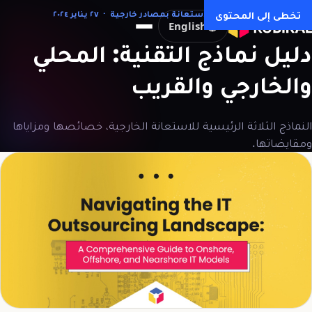
كل المقالات →
تخطى إلى المحتوى
الاستعانة بمصادر خارجية · ٢٧ يناير ٢٠٢٤
English
دليل
نماذج
التقنية:
المحلي
والخارجي
والقريب
النماذج الثلاثة الرئيسية للاستعانة الخارجية، خصائصها ومزاياها
ومقايضاتها.