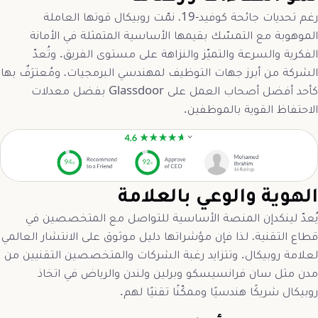
رغم تحديات جائحة كوفيد-19، نمّت روبيكال قوتها العاملة
الموهوبة مع التمسّك بقيمها الأساسية المتمثلة في الأمانة
الفكرية والسرعة والتميّز والنزاهة على مستوى الفريق. وتُعدّ
الشركة من أبرز جهات التوظيف لمهندسي البرمجيات، ومُعترَفٌ بها
كأحد أفضل أصحاب العمل على Glassdoor بفضل معدلات
الاحتفاظ القوية بالموظفين.
الهوية والوعي بالعلامة
يُعدّ لينكدإن المنصة الأساسية للتواصل مع المتخصصين في
قطاع التقنية، لذا فإن مؤشراتها دليل موثوق على الانتشار العالمي
لعلامة روبيكال. وتتزايد رغبة الشركات والمتخصصين التقنيين من
مدن مثل سان فرانسيسكو وبرلين ولندن والرياض في اتخاذ
روبيكال شريكًا هندسيًا وممكّنًا تقنيًا لهم.