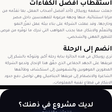
استقطاب أفضل الكفاءات
جعلت سمعة روبيكال كأحد أفضل أصحاب العمل، بما تقدّمه من
مزايا استثنائية، منها وجهة مرغوبة للمهندسين داخل مصر
وخارجها. وقد عملت الشركة على بناء بيئة عمل تعزّز النمو
والتعلّم والابتكار، مما يجذب المواهب التي تدرك ما توفّره من فرص
للتطور المهني والشخصي.
انضم إلى الرحلة
ترى روبيكال في هذه الجائزة بداية رحلة أكبر، وتتوجّه بالشكر إلى
فريقها على الجهد الجماعي الذي حقّق هذا الإنجاز. وتدعو الشركة
المطورين الموهوبين والشغوفين إلى استكشاف وظائفها
الشاغرة والانضمام إلى فريقها الديناميكي وهي تواصل دفع حدود
الابتكار في قطاع تقنية المعلومات.
لديك مشروع في ذهنك؟
لنتحدّث عمّا تبنيه.