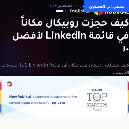
كل المقالات →
تخطى إلى المحتوى
أخبار · ١ أغسطس ٢٠٢٣
English
كيف
حجزت
روبيكال
مكاناً
في
قائمة
LinkedIn
لأفضل
١٠
كيف حصلت روبيكال على مكان في قائمة LinkedIn لأبرز الشركات
الناشئة.