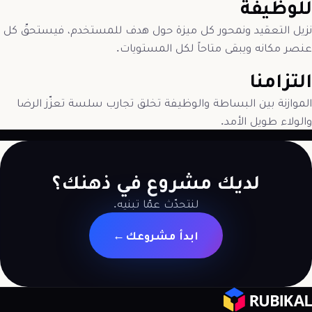
للوظيفة
نزيل التعقيد ونمحور كل ميزة حول هدف للمستخدم، فيستحقّ كل
عنصر مكانه ويبقى متاحاً لكل المستويات.
التزامنا
الموازنة بين البساطة والوظيفة تخلق تجارب سلسة تعزّز الرضا
والولاء طويل الأمد.
لديك مشروع في ذهنك؟
لنتحدّث عمّا تبنيه.
ابدأ مشروعك
→