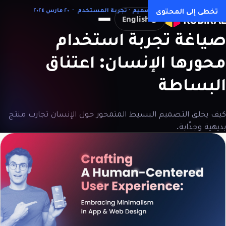
كل المقالات →
تخطى إلى المحتوى
تصميم · تجربة المستخدم · ٢٠ مارس ٢٠٢٤
English
صياغة
تجربة
استخدام
محورها
الإنسان:
اعتناق
البساطة
كيف يخلق التصميم البسيط المتمحور حول الإنسان تجارب منتج
بديهية وجذّابة.