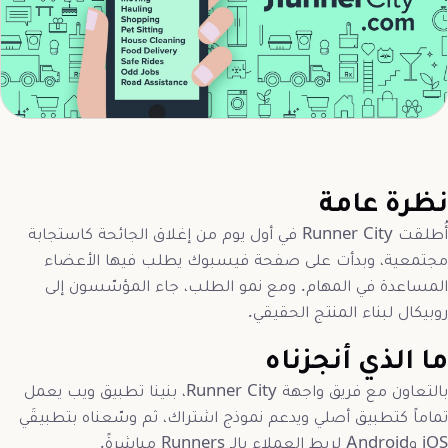
نظرة عامة
أُطلقت Runner City في أول يوم من إغلاق الجائحة كاستجابة
مجتمعية، وبدأت على صفحة فيسبوك يطلب فيها الأعضاء
المساعدة في المهام. ومع نمو الطلب، جاء المؤسّسون إلى
روبيكال لبناء المنتج الحقيقي.
ما الذي أنجزناه
بالتعاون مع فريق واجهة Runner City، بنينا تطبيق ويب يعمل
تماماً كتطبيق أصلي ويدعم نموذج اشتراك، ثم وسّعناه بتطبيقَي
iOS وAndroid لربط العملاء بالـ Runners مباشرةً.