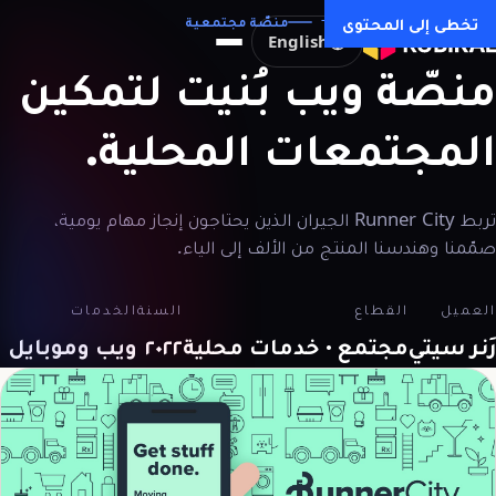
كل دراسات الحالة →
تخطى إلى المحتوى
منصّة مجتمعية
English
منصّة
ويب
بُنيت
لتمكين
المجتمعات
المحلية.
تربط Runner City الجيران الذين يحتاجون إنجاز مهام يومية،
صمّمنا وهندسنا المنتج من الألف إلى الياء.
العميل
القطاع
السنة
الخدمات
رَنر سيتي
مجتمع · خدمات محلية
٢٠٢٢
ويب وموبايل