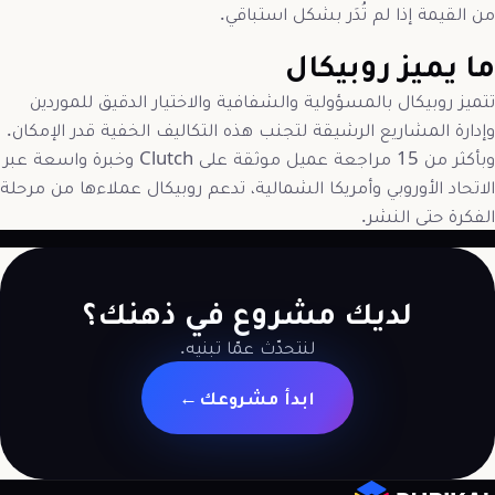
من القيمة إذا لم تُدَر بشكل استباقي.
ما يميز روبيكال
تتميز روبيكال بالمسؤولية والشفافية والاختيار الدقيق للموردين
وإدارة المشاريع الرشيقة لتجنب هذه التكاليف الخفية قدر الإمكان.
وبأكثر من 15 مراجعة عميل موثقة على Clutch وخبرة واسعة عبر
الاتحاد الأوروبي وأمريكا الشمالية، تدعم روبيكال عملاءها من مرحلة
الفكرة حتى النشر.
لديك مشروع في ذهنك؟
لنتحدّث عمّا تبنيه.
ابدأ مشروعك
→