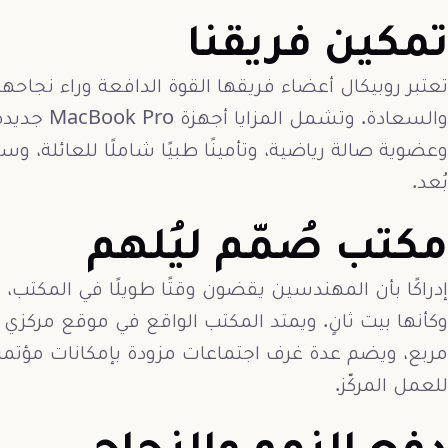
تمكين فريقنا
تعتبر روبيكال أعضاء فريقها القوة الدافعة وراء نجاحها
وعضوية صالة رياضية، وتأمينًا طبيًا شاملًا للعائلة، 
بُعد.
مكتب صُمّم ليُلهم
إدراكًا بأن المهندسين يقضون وقتًا طويلًا في المكت
مربع، ويضم عدة غرف اجتماعات مزودة بإمكانات مؤتم
للعمل المركّز.
دفع النمو والنجاح