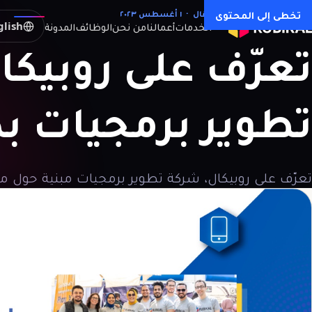
كل المقالات →
تخطى إلى المحتوى
مقال · ١ أغسطس ٢٠٢٣
glish
الخدمات
أعمالنا
من نحن
الوظائف
المدونة
تعرّف
على
روبيكا
تطوير
برمجيات
بد
تعرّف على روبيكال، شركة تطوير برمجيات مبنية حول م