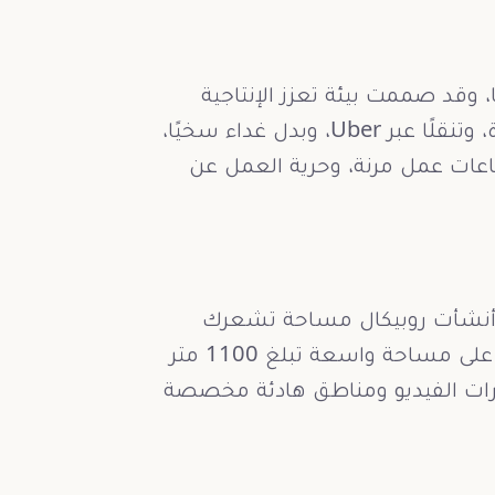
، وقد صممت بيئة تعزز الإنتاجية
والسعادة. وتشمل المزايا أجهزة MacBook Pro جديدة، وتنقلًا عبر Uber، وبدل غداء سخيًا،
وساعات عمل مرنة، وحرية العمل عن
ب، أنشأت روبيكال مساحة تشعرك
وكأنها بيت ثانٍ. ويمتد المكتب الواقع في موقع مركزي على مساحة واسعة تبلغ 1100 متر
رات الفيديو ومناطق هادئة مخصصة