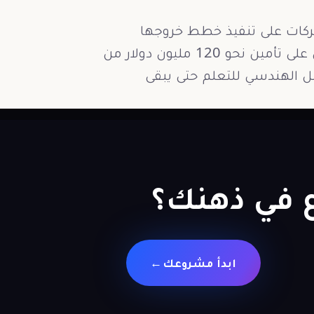
شركات على تنفيذ خطط خروجها
والاستحواذ عليها، وساعدت العديد من العملاء الآخرين على تأمين نحو 120 مليون دولار من
لمئة من وقت العمل الهندسي للتعلم حتى يبقى
 في ذهنك؟
ابدأ مشروعك
→