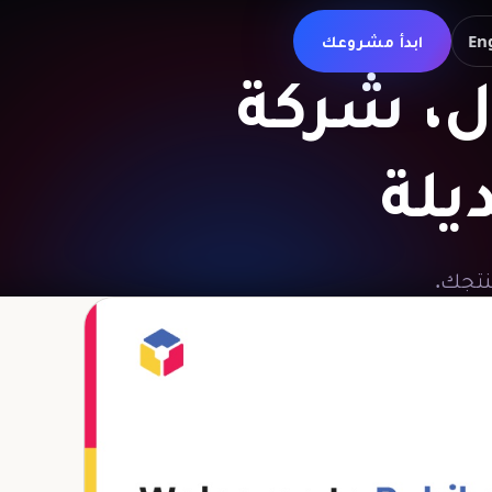
En
ابدأ مشروعك
ل،
شركة
يلة
نتجك.