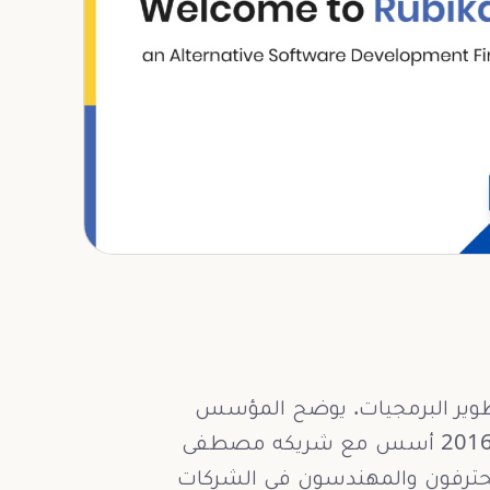
ي تطوير البرمجيات. يوضح المؤسس
المشارك والرئيس التنفيذي محمد إبراهيم أنه في عام 2016 أسس مع شريكه مصطفى
لمحترفون والمهندسون في الشركات