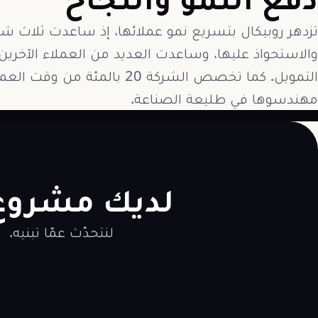
تزدهر روبيكال بتسريع نمو عملائها، إذ ساعدت ثلاث 
التمويل. كما تخصص الشركة 20 با
مهندسوها في طليعة الصناعة.
لديك مشروع
لنتحدّث عمّا تبنيه.